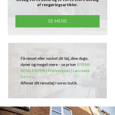
af rengørings­artikler.
SE MERE
Få renset eller vasket dit tøj, dine duge,
dyner og meget mere – se priser
BYENS
RENS PRISER | Professionel | Læs mere
⭐️⭐️⭐️⭐️⭐️
.
Aflever dit rensetøj i vores butik.