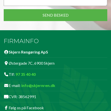
FIRMAINFO
Skjern Rengøring ApS
Østergade 7C, 6900 Skjern
Tlf:
97 35 40 40
E-mail:
info@skjernren.dk
CVR: 38562991
Følg os på Facebook