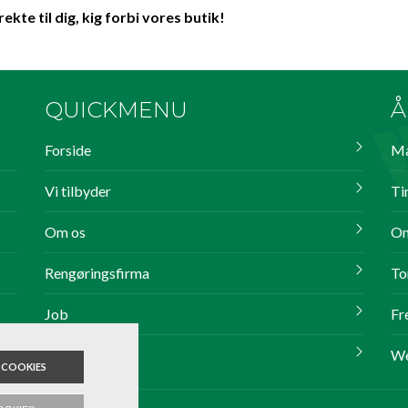
kte til dig, kig forbi vores butik!
QUICKMENU
Å
Forside
Ma
Vi tilbyder
Ti
Om os
On
Rengøringsfirma
To
Job
Fr
Kontakt
We
 COOKIES