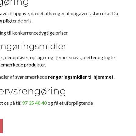
gøring
gave til opgave, da det afhænger af opgavens størrelse. Du
orpligtende pris.
ng til konkurrencedygtige priser.
engøringsmidler
, der opløser, opsuger og fjerner snavs, pletter og lugte
vanemærkede produkter.
andler af svanemærkede
rengøringsmidler til hjemmet
.
vervsrengøring
t os på tlf.
97 35 40 40
og få et uforpligtende