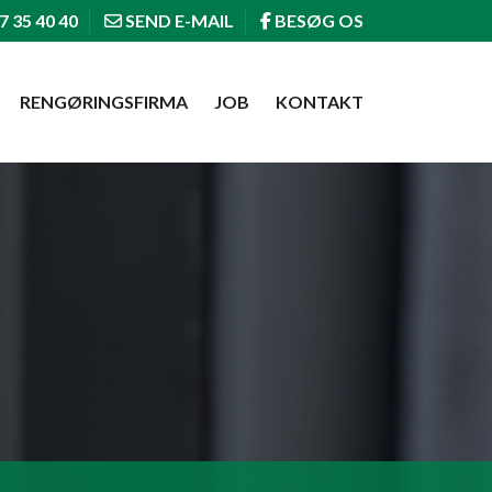
7 35 40 40
SEND E-MAIL
BESØG OS
RENGØRINGSFIRMA
JOB
KONTAKT