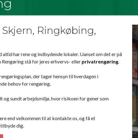
ng
 Skjern, Ringkøbing,
d altid har rene og indbydende lokaler. Uanset om det er på
n Rengøring stå for jeres erhvervs- eller
privatrengøring
.
n rengøringsplan, der tager hensyn til hverdagen i
nde behov for rengøring.
dt og sundt arbejdsmiljø, hvor risikoen for gener som
mere end velkommen til at kontakte os, og få et
tilbyde dig.