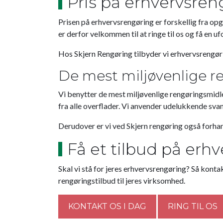
Pris på erhvervsren
Prisen på erhvervsrengøring er forskellig fra op
er derfor velkommen til at ringe til os og få en uf
Hos Skjern Rengøring tilbyder vi erhvervsrengøri
De mest miljøvenlige r
Vi benytter de mest miljøvenlige rengøringsmidler
fra alle overflader. Vi anvender udelukkende s
Derudover er vi ved Skjern rengøring også forh
Få et tilbud på erh
Skal vi stå for jeres erhvervsrengøring? Så kontak
rengøringstilbud til jeres virksomhed.
KONTAKT OS I DAG
RING TIL OS