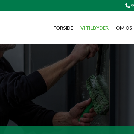
9
FORSIDE
VI TILBYDER
OM OS