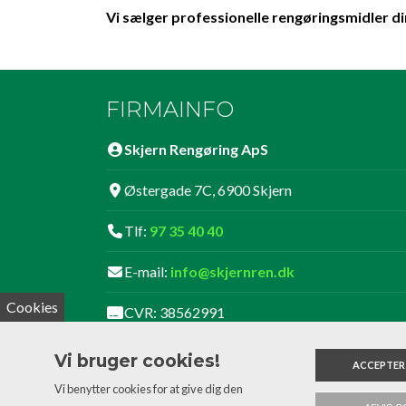
Vi sælger professionelle rengøringsmidler dire
FIRMAINFO
Skjern Rengøring ApS
Østergade 7C, 6900 Skjern
Tlf:
97 35 40 40
E-mail:
info@skjernren.dk
Cookies
CVR: 38562991
Følg os på Facebook
Vi bruger cookies!
ACCEPTER
Vi benytter cookies for at give dig den